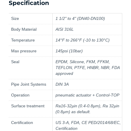
Specification
Size
1 1/2" to 4" (DN40-DN100)
Body Material
AISI 316L
Temperature
14°F to 266°F (-10 to 130°C)
Max pressure
145psi (10bar)
Seal
EPDM, Silicone, FKM, FFKM,
TEFLON, PTFE, HNBR, NBR, FDA
approved
Pipe Joint Systems
DIN 3A
Operation
pneumatic actuator + Control-TOP
Surface treatment
Ra16-32µin (0.4-0.8µm), Ra 32µin
(0.8µm) as default.
Certification
US 3-A, FDA, CE PED/2014/68/EC,
Certification