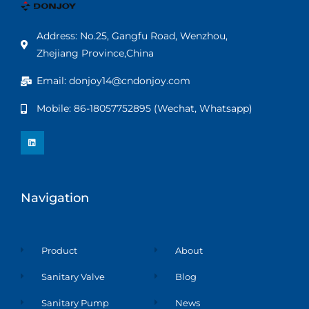
Address: No.25, Gangfu Road, Wenzhou,
Zhejiang Province,China
Email: donjoy14@cndonjoy.com
Mobile: 86-18057752895 (Wechat, Whatsapp)
L
i
n
k
e
d
i
n
Navigation
Product
About
Sanitary Valve
Blog
Sanitary Pump
News